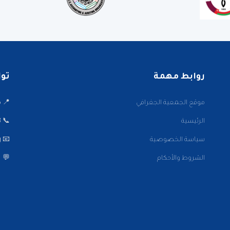
روابط مهمة
تواصل
موقع الجمعية الجغرافي
📍 ميدا
الرئيسية
📞 22001002/3
سياسة الخصوصية
📧 info@kwaaa.org
الشروط والأحكام
💬