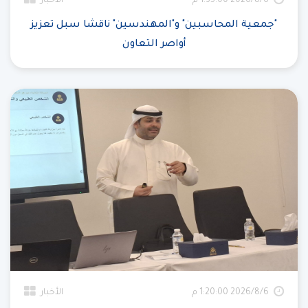
6‏‏/8‏‏/2026 1:35:00 م
الأخبار
"جمعية المحاسبين" و"المهندسين" ناقشا سبل تعزيز
أواصر التعاون
6‏‏/8‏‏/2026 1:20:00 م
الأخبار