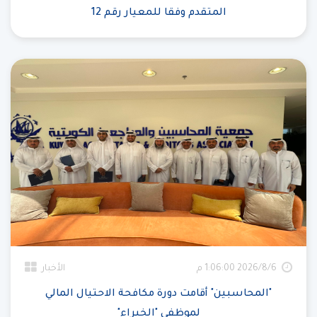
المتقدم وفقا للمعيار رقم 12
6‏‏/8‏‏/2026 1:06:00 م
الأخبار
"المحاسبين" أقامت دورة مكافحة الاحتيال المالي
لموظفي "الخبراء"