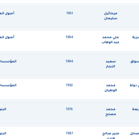
ميخائيل
1961
أصول ال
سليمان
رية
علي محمد
1984
أصول ال
عبد الوهاب
سواق
سعيد
1984
المؤسسات 
النجار
 دولة
محمد
1992
المؤسسات 
الوطيان
يعة
محمد
1976
البن
مصلح
الدين
 مدخل
منير صالح
1987
البن
هندي