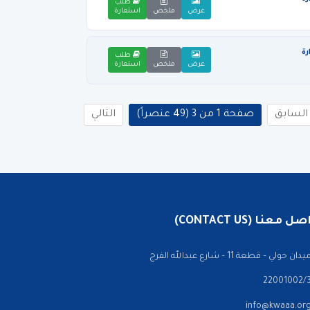
طلب
عرض
ملخص
استعارة
رة
طلب
عرض
ملخص
استعارة
السابق
صفحة 1 من 3 (49 عنصراً)
التالي
 معنا (CONTACT US)
ن حولي – قطعة 11 – شارع عبدالله الفرج