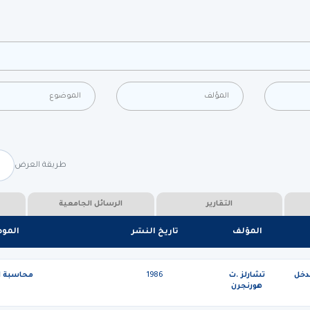
طريقة العرض
التقارير
الرسائل الجامعية
المؤلف
تاريخ النشر
المو
دخل
تشارلز .ت
1986
محاسبة ال
هورنجرن