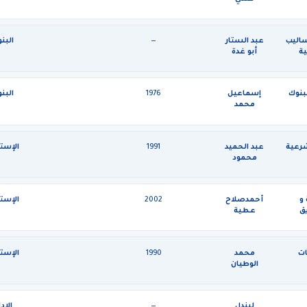
ساليب
عبد الستار
—
البن
ية
أبو غدة
بنوك
إسماعيل
1976
البن
محمد
هاشم
شرعية
عبد الحميد
1991
الإستث
محمود
البعلي
و
أحمدصلاح
2002
الإستث
ق
عطية
ات
محمد
1990
الإستث
الوطيان
ليندل
—
الإدا