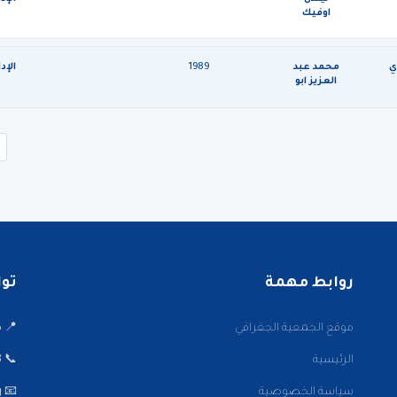
اوفيك
ي
محمد عبد
1989
الإدا
العزيز ابو
رمان
روابط مهمة
تواصل
موقع الجمعية الجغرافي
📍 ميدا
الرئيسية
📞 22001002/3
سياسة الخصوصية
📧 info@kwaaa.org