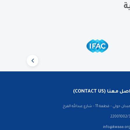
ة
 معنا (CONTACT US)
ن حولي – قطعة 11 – شارع عبدالله الفرج