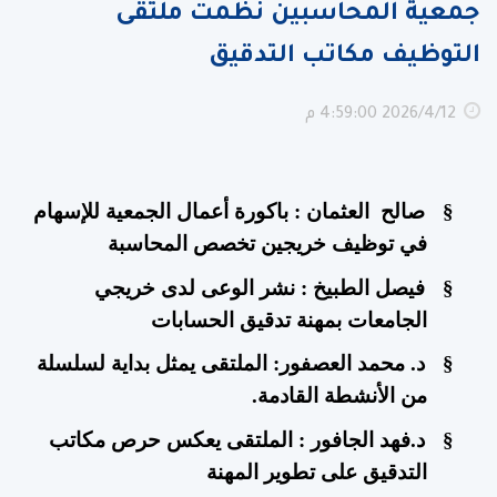
جمعية المحاسبين نظمت ملتقى
التوظيف مكاتب التدقيق
12‏‏/4‏‏/2026 4:59:00 م
§
صالح
العثمان : باكورة أعمال الجمعية للإسهام
في توظيف خريجين تخصص المحاسبة
§
فيصل الطبيخ : نشر الوعى لدى خريجي
الجامعات بمهنة تدقيق الحسابات
§
د. محمد العصفور: الملتقى يمثل بداية لسلسلة
من الأنشطة القادمة
.
§
د.فهد الجافور : الملتقى يعكس حرص مكاتب
التدقيق على تطوير المهنة