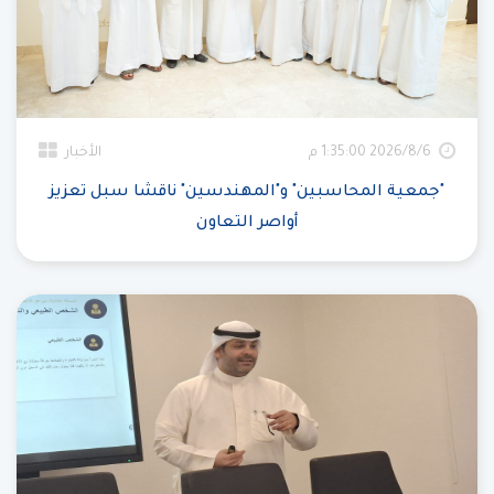
6‏‏/8‏‏/2026 1:35:00 م
الأخبار
"جمعية المحاسبين" و"المهندسين" ناقشا سبل تعزيز
أواصر التعاون