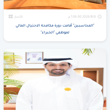
6‏‏/8‏‏/2026 1:06:00 م
الأخبار
"المحاسبين" أقامت دورة مكافحة الاحتيال المالي
لموظفي "الخبراء"