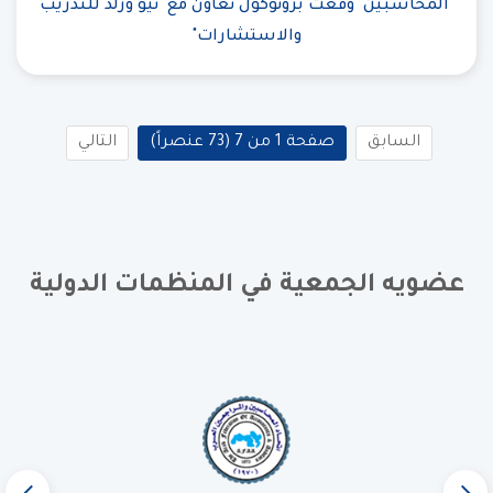
"المحاسبين" وقعت بروتوكول تعاون مع "نيو ورلد للتدريب
والاستشارات"
السابق
صفحة 1 من 7 (73 عنصراً)
التالي
عضويه الجمعية في المنظمات الدولية