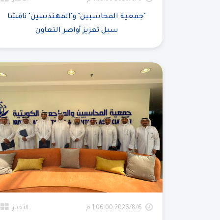
"جمعية المحاسبين" و"المهندسين" ناقشا
سبل تعزيز أواصر التعاون
6‏‏/8‏‏/2026 1:06:00 م
الأخبار