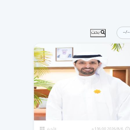
بحث
6‏‏/8‏‏/2026 1:16:00 م
الأخبار