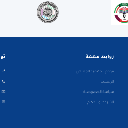
روابط مهمة
تواصل
موقع الجمعية الجغرافي
📍 ميدا
الرئيسية
📞 22001002/3
سياسة الخصوصية
📧 info@kwaaa.org
الشروط والأحكام
💬