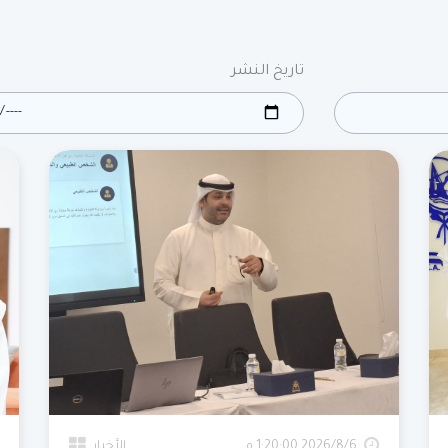
تاريخ النشر
6‏‏/8‏‏/2026 1:20:00 م
الأخبار