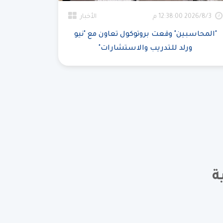
3‏‏/8‏‏/2026 12:38:00 م
الأخبار
"المحاسبين" وقعت بروتوكول تعاون مع "نيو
ورلد للتدريب والاستشارات"
ة