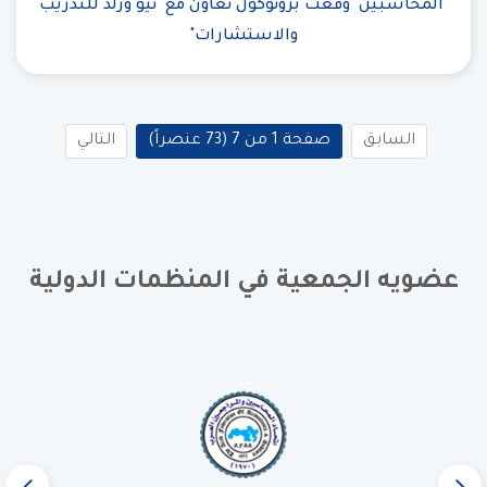
"المحاسبين" وقعت بروتوكول تعاون مع "نيو ورلد للتدريب
والاستشارات"
السابق
صفحة 1 من 7 (73 عنصراً)
التالي
عضويه الجمعية في المنظمات الدولية