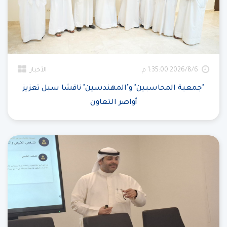
6‏‏/8‏‏/2026 1:35:00 م
الأخبار
"جمعية المحاسبين" و"المهندسين" ناقشا سبل تعزيز
أواصر التعاون