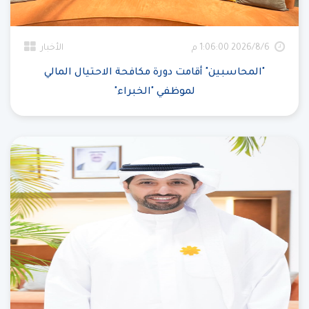
6‏‏/8‏‏/2026 1:06:00 م
الأخبار
"المحاسبين" أقامت دورة مكافحة الاحتيال المالي
لموظفي "الخبراء"