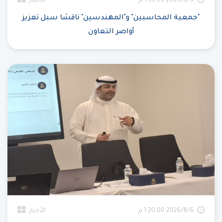
6‏‏/8‏‏/2026 1:35:00 م
الأخبار
"جمعية المحاسبين" و"المهندسين" ناقشا سبل تعزيز
أواصر التعاون
6‏‏/8‏‏/2026 1:20:00 م
الأخبار