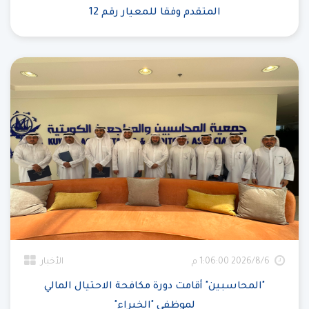
المتقدم وفقا للمعيار رقم 12
6‏‏/8‏‏/2026 1:06:00 م
الأخبار
"المحاسبين" أقامت دورة مكافحة الاحتيال المالي
لموظفي "الخبراء"