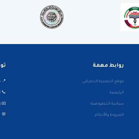
روابط مهمة
تواصل
موقع الجمعية الجغرافي
📍 ميدا
الرئيسية
📞 22001002/3
سياسة الخصوصية
📧 info@kwaaa.org
الشروط والأحكام
💬