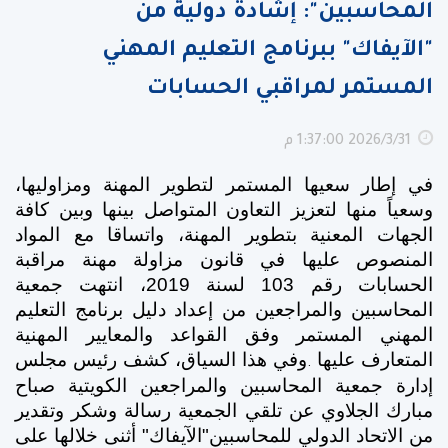
المحاسبين": إشادة دولية من
"الآيفاك" ببرنامج التعليم المهني
المستمر لمراقبي الحسابات
31‏‏/3‏‏/2026 1:37:00 م
في إطار سعيها المستمر لتطوير المهنة ومزاوليها،
وسعياً منها لتعزيز التعاون المتواصل بينها وبين كافة
الجهات المعنية بتطوير المهنة، واتساقا مع المواد
المنصوص عليها في قانون مزاولة مهنة مراقبة
الحسابات رقم 103 لسنة 2019، انتهت جمعية
المحاسبين والمراجعين من إعداد دليل برنامج التعليم
المهني المستمر وفق القواعد والمعايير المهنية
المتعارف عليها
وفي هذا السياق، كشف رئيس مجلس
.
إدارة جمعية المحاسبين والمراجعين الكويتية صباح
مبارك الجلاوي عن تلقي الجمعية رسالة وشكر وتقدير
من الاتحاد الدولي للمحاسبين"الآيفاك" أثنى خلالها على