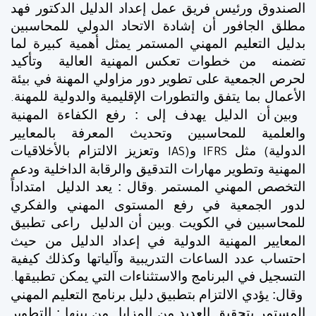
الصندوق ورئيس فريق عمل إعداد الدليل الدكتور فهد
مطلق الجافور أن إشادة الاتحاد الدولي للمحاسبين
بدليل التعليم المهني المستمر يمثل أهمية كبيرة لما
تضمنه من خطوات تعكس المهنية العالية وتأكيد
لحرص الجمعية على تطوير دور مزاولي المهنة في بيئة
الأعمال بما يتفق والتطورات الإقليمية والدولية للمهنة
.
وبين أن الدليل يهدف إلى : رفع الكفاءة المهنية
والعلمية للمحاسبين
وتحديث المعرفة بالمعايير
الدولية
مثل
و
وتعزيز الالتزام بالأخلاقيات
IAS)
IFRS
(
المهنية وتطوير مهارات التدقيق والرقابة الداخلية
ودعم
التخصص المهني المستمر
وقال : يعد الدليل امتداداً
.
لدور الجمعية في رفع المستوى المهني والفكري
للمحاسبين في الكويت
وبين أن الدليل راعى تطبيق
.
المعايير المهنية الدولية في إعداد الدليل من حيث
احتساب عدد الساعات التدريبية وآلياتها وكذلك كيفية
التسجيل في البرنامج والاستثناءات التي يمكن تطبيقها
.
وقال: يؤدي الالتزام بتطبيق دليل برنامج التعليم المهني
المستمر بتحقيق العديد من المزايا من بينها : التطوير