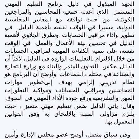
الجهد المبذول في دليل برنامج التعليم المهني
المستمر الذي أعدته جمعية المحاسبين والمراجعين
الكويتية، من حيث توافقه مع المعايير المحاسبية
الدولية، مشيرا في الوقت نفسه بأهمية الدليل في
تطوير وأداء مراقبي الحسابات
وتطرق الجلاوي لأهمية
.
الدليل في تحسين بيئة الأعمال والعمل، في الوقت
نفسه، علي تنمية الكفاءة المهنية لمراقبي الحسابات
من خلال الالتزام بالتعليمات الواردة في الدليل، لافتاً أن
الدليل يعكس التعاون المثمر والبناء مع وزارة التجارة
والصناعة في مختلف القطاعات
وأوضح أن البرنامج هو
.
نظام تدريبي إلزامي يهدف إلى
تطوير مهارات
:
المحاسبين ومراقبي الحسابات ومواكبة التطورات
المهن والتشريعية ورفع جودة الأداء المهني في السوق
.
وقال: يأتي الدليل ضمن تنظيم مهني متميز ، حيث
يلتزم مزاولي المهنة بالالتحاق به وفق القوانين
المعمول بها
.
وفي سياق متصل، أوضح عضو مجلس الإدارة وأمين