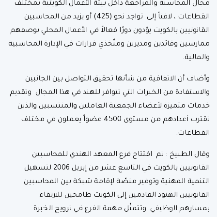
مجال المحاسبة والمراجعة داخل بيئة الأعمال الكويتية بمختلف
القطاعات ، لافتاً إلى تواجد نحو (425) أو يزيد من المحاسبين
القانونيين بالكويت يؤدون دورًا فعالاً في الأعمال المحلي بوصفهم
ممارسين وقائدين ومديرين ومتّخذي قرارات في الإدارة المحاسبية
والمالية.
وأضاف أن الاتفاقية من شأنها تحقيق التواصل بين الجانبين
والاستفادة من الخبرات التي تتوافر للهند في هذا المجال وتقديم
خدمات متميزة لأعضاء الجمعية العاملين والمنتسبين والذين
تقترب أعدادهم من مستوى 4500 عضواً يعملون في مختلف
القطاعات.
وقال الطبيخ : تم افتتاح فرع المعهد الهندي للمحاسبين
القانونيين بالكويت في التاسع عشر من إبريل 2006 لتسهيل
التنمية المهنية وتوفير منصّة لإقامة شبكة بين المحاسبين
القانونيين الهنود القادمين إلى الكويت طامحين للارتقاء
بمسارهم الوظيفي. وتتمثّل مهمة الفرع في ترويج الخبرة