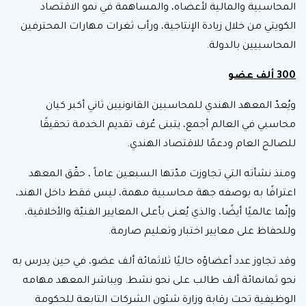
المحاسبية والمالية لأعضاه، والمساهمة في نمو الاقتصاد
الكويتي من خلال زيادة الإنتاجية، ورأب ثغرات مهارات المحترفين
المحاسبيين بالدولة.
300 ألف عضو
ويُعدّ المعهد الهندي للمحاسبين القانونيين ثاني أكبر كيان
محاسبي في العالم أجمع، يتبنى عُرف تقديم الخدمة تحقيقًا
للصالح العام ودعمًا للاقتصاد الهندي.
ومنذ نشأته التي تجاوزت مدّتها السبعين عاماً ، حقّق المعهد
اعترافًا به بوصفه جهة محاسبية مهمة، ليس فقط داخل الهند،
وإنّما عالميًا أيضًا، والذي يُعنى بأعلى المعايير الفنيّة والأخلاقية،
وللحفاظ على معايير اختبار وتعليم صارمة.
وقد تجاوز عدد أعضاؤه حاليًا ثلاثمائة ألف عضو، في حين يدرس به
نحو ثمانمائة ألف طالب على نحو نشط. ويباشر المعهد مهامه
الوظيفية تحت رقابة وزارة شئون الشركات التابعة للحكومة