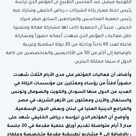
الكويتية فيصل عبد المحسن الطبيخ أن المؤتمر الذي ترأسه
رئيس لجنة معيار زكاة الشركات د.رياض الخليفي وشارك فيه
رئيس جمعية المحاسبين والمراجعين السابق صقر مبرك
الحيص ، مبيناً أن الجمعية كانت لها مشاركة فعالة ومتميزة
خلال فعاليات المؤتمر الذي شهدت أعماله حضوراً ومشاركة
فاعلة لعدد 69 باحثاً وباحثة من 20 دولة اسلامية وعربية
بالإضافة إلى أكثر من 50 من الأكاديميين والمتخصصين من كافة
الدول لا سيما مملكة البحرين.
وأضاف أن فعاليات المؤتمر على مدى الأيام الثلاث شهدت
حضوراً لافتاً من رؤساء وممثلين عن مؤسسات الزكاة في
العديد من الدول منها السودان والكويت والصومال وتونس
والسنغال والأردن وممثلون عن الأزهر الشريف في مصر
والمراجع الدينية العليا في لبنان وبعض الدول الإسلامية
.
وأوضح أن المؤتمر الذي ترؤسه د.رياض الخليفي شهد على
مدار 3 أيام متواصلة تقديم أوراق علمية مقدمة في 20 جلسة
، بالإضافة إلى 4 مشاريع تطبيقية مقدمة متخصصة وعلماء