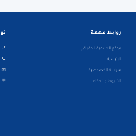
روابط مهمة
تواصل
موقع الجمعية الجغرافي
📍 ميدا
الرئيسية
📞 22001002/3
سياسة الخصوصية
📧 info@kwaaa.org
الشروط والأحكام
💬