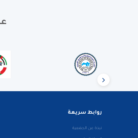
عض
روابط سريعة
نبذة عن الجمعية