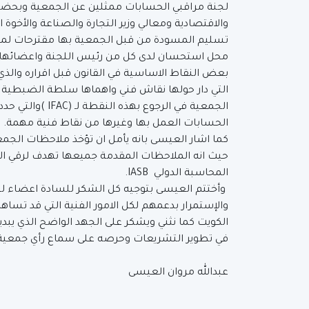
لجنة مراقبي الحسابات ممثلين عن الجمعية وبحضور
والاقتصادية ومعالي وزير التجارة والصناعة والأخو
تسليم المسودة من قبل الجمعية بها مقترحات لمش
محل استحسان لدى كل من رئيس اللجنة واعضائها وو
بعض النقاط الاساسية في القانون قبل اقراره والذ
التي دار حولها نقاش فني واهماها سلطة الضبطية ا
الجمعية في الرجوع
الحسابات العمل بها وغيرها من نقاط فنية مهمة.
كما اشار العيسى بانه يأمل ان تؤخذ ملاحظات الجمعي
حيث انه الملاحظات المقدمة جميعها تهدف لرقي ال
المحاسبة الدولي IASB.
وأختتم العيسى بتوجيه كل الشكر للسادة اعضاء لجنة
والإستمرار بدعمهم لكل الامور الفنية التي قد تساهم
الكويت كما نثني ويشكر على الجهد الواضح الذي يبديه
في تطوير التشريعات وحرصه على سماع رأي جمعية ا
عبدالله مروان العيسى