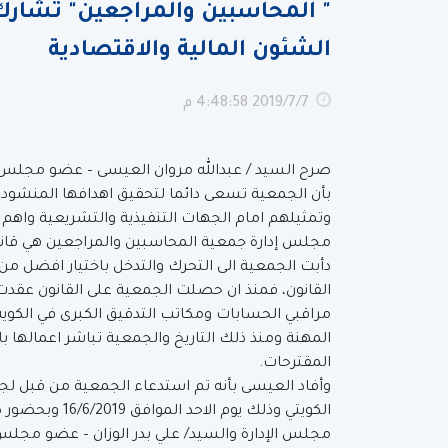
" المحاسبين والمراجعين" تشارك
الشئون المالية والاقتصادية
7‏‏/7‏‏/2019 4:48:58 م
صرح السيد / عبدالله مروان العيسى – عضو مجلس إ
بأن الجمعية تسعى دائما لتحقيق اهدافها المنشود
وتمثيلهم امام الجهات التنفيذية والتشريعية واهم
مجلس إدارة جمعية المحاسبين والمراجعين هي قانو
دأبت الجمعية الى التحرك والتدخل باختيار افضل من
مراقبي الحسابات ومكاتب التدقيق الكبرى في الكو
المهنة ومنذ ذلك التاريخ والجمعية تباشر اعمالها 
المقترحات.
وأفاد العيسى بأنه تم استدعاء الجمعية من قبل لجن
الكويتي وذلك يوم
مجلس الإدارة والسيد/ علي بدر الوزان – عضو مجلس ا