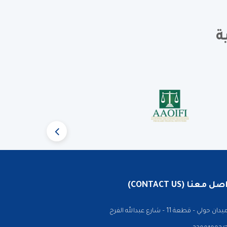
ة
 معنا (CONTACT US)
ن حولي – قطعة 11 – شارع عبدالله الفرج