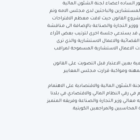
 الساده اعضاء لجنة الشئون المالية
ة المستشارين والباحثين لدى مجلس الامه وتم
روع القانون حيث لاقت معظم الاقتراحات
زير التجارة والصناعة بالإضافة الى مناقشة
ي قد يستدعي جلسة اخرى لترتيب بعض الأراء
لقضائية والاعمال الاستشارية والذي ترى
 بهذه النقطة لـ (IFAC )والتي حددت الاعمال الاستشارية المسموحة لمراقب
ة بعين الاعتبار قبل التصويت على القانون
مهنه ومواكبة قرارت مجلس المعايير
 الشئون المالية والاقتصادية على الاهتمام
 في رقي النظام المالي والاقتصادي في بلدنا
 معالي وزير التجارة والصناعة وفريقه المتميز
لمحاسبين والمراجعين الكويتية.