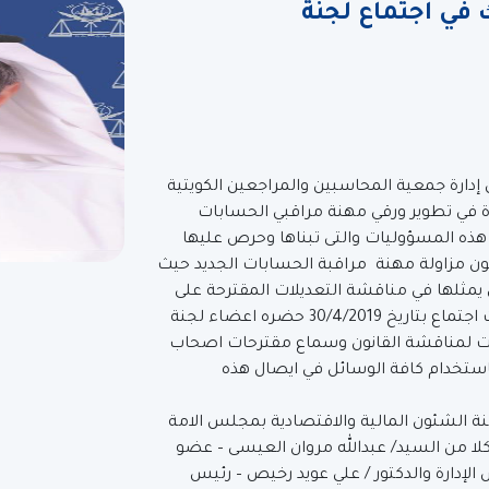
 في اجتماع لجنة
دارة جمعية المحاسبين والمراجعين الكويتية
ة في تطوير ورقي مهنة مراقبي الحسابات
 هذه المسؤوليات والتى تبناها وحرص عليها
ن مزاولة مهنة مراقبة الحسابات الجديد حيث
 يمثلها في مناقشة التعديلات المقترحة على
القانون، فمنذ ان حصلت الجمعية على القانون عقدت اجتماع بتاريخ 30/4/2019 حضره اعضاء لجنة
يت لمناقشة القانون وسماع مقترحات اصحاب
باستخدام كافة الوسائل في ايصال هذه
ة الشئون المالية والاقتصادية بمجلس الامة
 الاحد الموافق 16/6/2019 وبحضور كلا من السيد/ عبدالله مروان العيسى – عضو
لإدارة والدكتور / علي عويد رخيص – رئيس